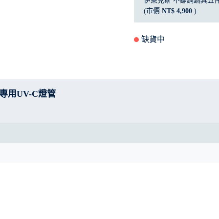
伊萊克斯 不鏽鋼鍋具五
(市價
NT$ 4,900
)
缺貨中
機專用UV-C燈管