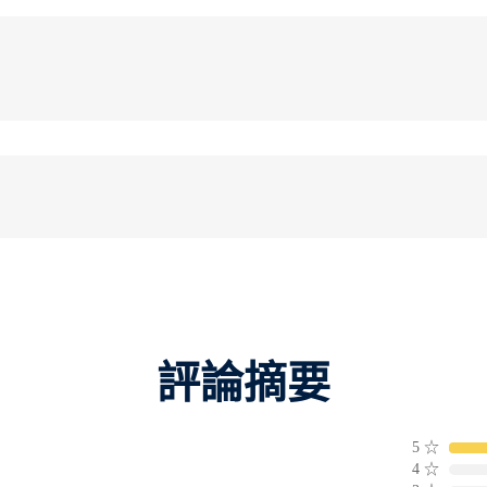
評論摘要
5
☆
4
☆