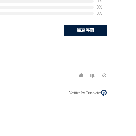
0%
0%
0%
撰寫評價
Verified by Trustvoice