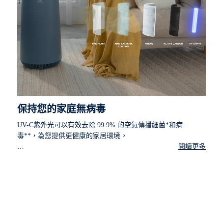
保持您的家庭無病毒
UV-C紫外光可以有效去除 99.9% 的空氣傳播細菌*和病
毒**，為您提供更健康的家居環境。
閱讀更多
* 根據《消毒技術標準》（2002 年衛生部）- 2.1.5.4 於
2021 年進行的外部檢測，對金黃色葡萄球菌、粘質沙
雷氏菌、肺炎鏈球菌和沙門氏菌進行檢測。
** 根據《消毒技術標準》（2002 年中華人民共和國衛
生部）- 2.1.5.4 於 2021 年進行的外部測試，中和高達
99.9% 的捕獲的空氣傳播病毒（經檢測甲型流感病毒