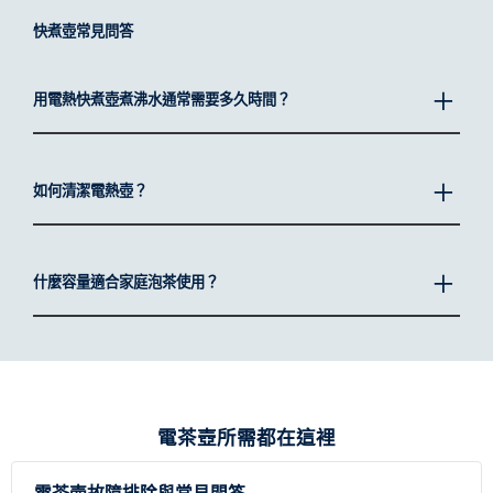
件，它能夠迅速將水煮沸。
快煮壺常見問答
現代款式的電熱壺，如伊萊克斯溫控快煮壺，通常具備保溫功能、
輕鬆開蓋設計，還有可精準控溫的功能，讓您沖泡茶或咖啡時更得
心應手。憑藉其快速煮沸的特性，它是日常熱水需求的理想選擇。
用電熱快煮壺煮沸水通常需要多久時間？
使用電熱壺的好處
電熱壺不只是簡單的廚房工具，更帶來便利、速度與節能的多重優
勢：
如何清潔電熱壺？
快速煮沸：
相較於傳統爐具，電熱壺可在短時間內將水煮沸，
讓您更快速享用熱飲或準備簡餐。
節能高效：
與瓦斯爐或微波爐相比，快煮壺耗能更低，是更環
什麼容量適合家庭泡茶使用？
保又省電的選擇。
便利操作：
自動斷電與溫度調節等智慧功能，讓煮水過程更安
全、省心，無需時時看顧。
多用途設計：
無論是泡茶、咖啡、泡麵甚至沖泡燕麥，伊萊克
斯智能溫控快煮壺都能為您提供適當溫度的熱水，一壺搞定。
電茶壺所需都在這裡
快煮壺容量指南：選擇最合適的尺寸
選擇正確容量的電熱壺有助於避免浪費水資源與電力。大容量適合