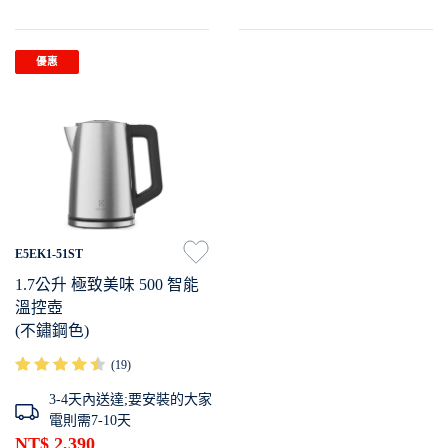
品做不同溫度設定。
潔。
優惠
E5EK1-51ST
1.7公升 極致美味 500 智能
溫控壺
(不鏽鋼色)
(19)
3-4天內送達;要安裝的大家
電則需7-10天
NT$ 2,390