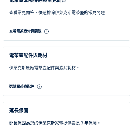
電茶壺故障排除與常見問答
家庭與聚會，小容量則適合單身族與小家庭使用。
以下是協助您挑選最適合家庭使用的快煮壺指南：
查看常見問答，快速排除伊萊克斯電茶壺的常見問題
家庭人數
查看電茶壺常見問題
1–2人
3–4人
5人以上
電茶壺配件與耗材
伊萊克斯原廠電茶壺配件與濾網耗材。
如何根據設計與功能選擇快煮壺類型
選購快煮壺時，設計與功能會影響整體使用體驗。以下是幾種常見
類型：
選購電茶壺配件
無線快煮壺：
機身可與底座分離，便於倒水與移動，非常適合
在客廳、餐桌上使用。
不鏽鋼電茶壺：
耐用性強、清潔方便，適合每日大量使用，並
延長保固
為廚房增添現代感。
玻璃電茶壺：
透視設計可輕鬆觀察水量與煮沸過程，美觀與實
延長保固為您的伊萊克斯家電提供最長 3 年保障。
用兼具，是許多現代家庭的玻璃電茶壺首選。