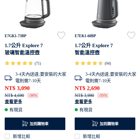
E7GK1-73BP
E7EK1-60BP
1.7公升 Explore 7
1.7公升 Explore 7
玻璃智能溫控壺
智能溫控壺
(71)
(94)
3-4天內送達;要安裝的大家
3-4天內送達;要安裝的大家
電則需7-10天
電則需7-10天
NT$ 3,090
NT$ 2,690
NT$ 4,690
NT$ 3,990
-34%
-33%
查看更多
查看更多
泡茶時可搭配不鏽鋼泡茶籃將
七段溫控設置，可因應泡茶、
有現貨
有現貨
茶葉放置於壺中。
咖啡、或其他飲品做不同溫控
搭配玻璃盅，各式創意料理也
設定。
加到購物車
加到購物車
可在家輕鬆製作。
40分鐘保溫功能。
新增比較
新增比較
可因應泡茶、咖啡、或其他飲
可輕鬆開蓋，方便注水及清