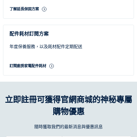
選擇符合您的風格與需求的壺款，才能真正提升使用體驗。
了解延長保固方案
為什麼選擇伊萊克斯快煮壺？
伊萊克斯快煮壺具備多項貼心功能，能讓日常煮水更精準、更安
心，也更享受。以下是它的幾項亮點：
配件耗材訂閱方案
精準溫控：
搭載溫控壺設計，可根據不同飲品需求調節水溫，
泡出理想口感。
年度保養服務，以及耗材配件定期配送
保溫設計：
煮沸後可自動進入保溫模式，讓熱水隨時待命，不
需重複加熱。
訂閱廚房家電配件耗材
輕鬆開蓋設計：
單手即可輕鬆打開壺蓋，便於注水與清潔。
選擇伊萊克斯，讓每一次沖泡都成為美好時光。
立即註冊可獲得官網商城的神秘專屬
購物優惠
隨時獲取我們的最新消息與優惠訊息