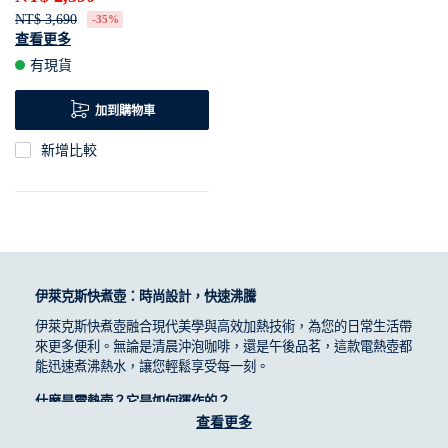
NT$ 3,690
-35%
查看更多
1.7 公升大容量，可沖製 12 杯
有現貨
飲品。
精準溫控設定，可依照需求任
加到購物車
意選擇理想溫度。
新增比較
螢幕即時顯示水溫
伊萊克斯快煮壺：時尚設計，快速沸騰
伊萊克斯快煮壺融合現代美學與高效加熱技術，為您的日常生活帶
來更多便利。無論是清晨沖泡咖啡，還是午後品茗，這款電熱壺都
能迅速煮沸熱水，讓您輕鬆享受每一刻。
什麼是電熱壺？它是如何運作的？
查看更多
電熱壺是一種利用電能快速加熱水的廚房家電。透過底部的加熱元