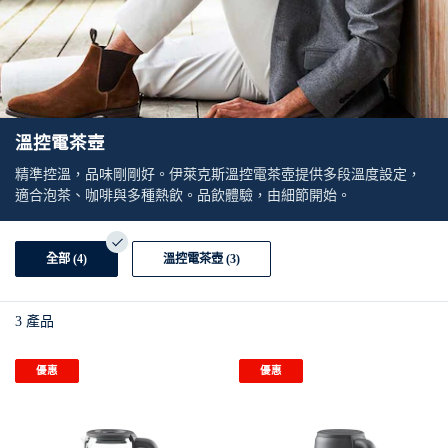
溫控電茶壺
精準控溫，品味剛剛好。伊萊克斯溫控電茶壺提供多段溫度設定，
適合泡茶、咖啡與多種熱飲。品飲體驗，由細節開始。
全部 (4)
溫控電茶壺 (3)
3
產品
優惠
優惠