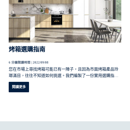
烤箱選購指南
6 分鐘閱讀時間 |
2022/09/08
您在市場上尋找烤箱可能已有一陣子，且因為市面烤箱產品玲
瑯滿目，往往不知道如何挑選。我們編製了一份實用選購指南
以協助您為自己和家庭選擇適合您的烤箱。 擁有一台嵌入式烤
閱讀更多
箱的優點是能夠放在您規劃的系統櫥櫃中。