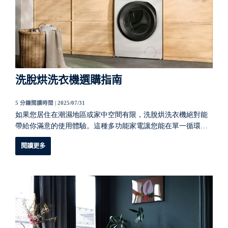
洗脫烘洗衣機選購指南
5 分鐘閱讀時間 |
2025/07/31
如果您居住在潮濕地區或家中空間有限，
洗脫烘洗衣機
絕對能
帶給你滿意的使用體驗
。這種多功能家電讓您能在單一循環中
完成衣物清洗和烘乾，有效消除洗衣
過程
中需要處理多個步驟
閱讀更多
的麻煩。但是，如何為您的家庭選擇合適的
洗脫烘洗衣機
呢？
這份伊萊克斯選購指南將探討需要考慮的關鍵因素，從容量和
尺寸到特殊功能，確保您根據需求做出最明智的決定。