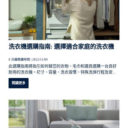
洗衣機選購指南: 選擇適合家庭的洗衣機
8 分鐘閱讀時間 |
2022/11/09
此選購指南將指引如何替您的衣物、毛巾和寢具選購一台良好
耐用的洗衣機。尺寸、容量、洗衣習慣、特殊洗滌行程及安全
性能都是需要考量的點，還有其他要考量的嗎？閱讀我們的洗
閱讀更多
衣機選購指南瞭解更多購買洗衣機的相關資訊與秘訣。