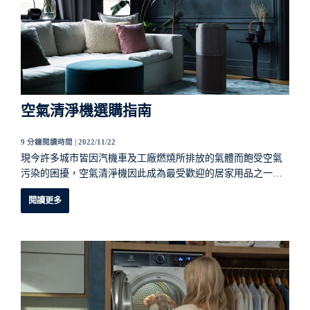
空氣清淨機選購指南
9 分鐘閱讀時間 |
2022/11/22
現今許多城市皆因汽機車及工廠燃燒所排放的氣體而飽受空氣
污染的困擾，空氣清淨機因此成為最受歡迎的居家用品之一。
它能幫助您保持居家空氣清淨，過濾灰塵及有害污染物，對患
閱讀更多
有氣喘、過敏及其他呼吸道問題的人有所助益。