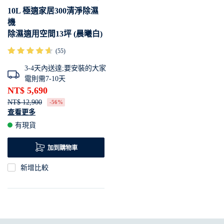
10L 極適家居300清淨除濕
機
除濕適用空間13坪 (晨曦白)
(55)
3-4天內送達;要安裝的大家
電則需7-10天
NT$ 5,690
NT$ 12,900
-56%
查看更多
提供最舒適的環境濕度
有現貨
抗菌負離子有效去除各種病毒
與細菌
加到購物車
睡眠模式讓你有最安穩的睡眠
新增比較