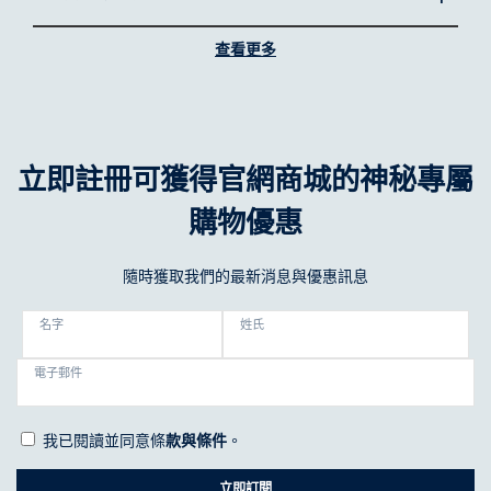
低容量（例如10公升）
約 15 坪
查看更多
如何為您的家挑選合適的伊萊克斯除濕機？
多久該維護伊萊克斯除濕機？
選擇最適合的家用除濕機，取決於空間大小與空氣品質需求。若空
間較大（約 27 坪），可考慮極適家居 700／600；若空間較小（約
15–20 坪），則極適家居 500／300 是理想選擇。根據居家濕度與
空氣品質需求，選出最匹配的除濕機。
立即註冊可獲得官網商城的神秘專屬
如欲進一步瞭解極適家居除濕機如何提升居家舒適度與空氣品質，
購物優惠
請閱讀我們關於
極適家居 700/500/300 除濕機
的文章。
為何選擇伊萊克斯除濕機？
隨時獲取我們的最新消息與優惠訊息
伊萊克斯除的室內除濕機不只是濕度控制工具，更是打造健康居家
空氣的重要夥伴。
名字
姓氏
結合先進的空氣過濾與濕度控制功能，這些除濕機空氣清淨機二合
一讓家中空氣不僅乾燥，也清新無污染。其節能設計與完整安全機
電子郵件
制，也使它們成為任何家庭聰明且安全的選擇。
優越空氣品質，提升居家生活品質
我已閱讀並同意條
款與條件
。
伊萊克斯除濕機採用先進的四段式過濾系統，可大幅減少過敏原、
細菌與病毒。對過敏體質者尤其友好，為您打造更清新、更健康的
立即訂閱