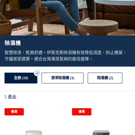
除濕機
智慧除濕，乾爽舒適。伊萊克斯除濕機有效降低濕度、防止黴菌，
守護居家健康。適合台灣潮濕氣候的最佳選擇。
全部 (10)
清淨除濕機 (3)
除濕機 (2)
5
產品
優惠
優惠