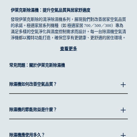
伊萊克斯除濕機：提升空氣品質與居家舒適度
發現伊萊克斯除的清淨除濕機系列，展現我們對改善居家空氣品質
的承諾。極適家居系列機種（如 極適家居 700／500／300）專為
滿足多樣的空氣淨化與濕度控制需求而設計。每一台除濕機空氣清
淨機都以獨特功能打造，確保您享有更健康、更舒適的居住環境。
有哪些伊萊克斯除濕機可供選擇？
查看更多
踏入我們多樣化的家用除濕機世界，從適合小型公寓的款式，到適
合大空間住所的機型皆有涵蓋。這些清淨除濕機結合先進技術與使
常見問題：關於伊萊克斯除濕機
用者友好的設計，不只是降低濕度，也同步提升空氣品質並兼顧節
能。
除濕機如何改善空氣品質？
每一款伊萊克斯除濕機機型皆結合最先進科技與直覺操作設計，不
僅有效降低濕度，同時提升空氣品質與實現節能效率，是打造健康
居家空間的理想選擇。
除濕機公升數
建議坪數
除濕機的節能效益是什麼？
高容量（例如20公升）
約 27 坪
中等容量（例如15公升）
約 20 坪
除濕機應使用多久？