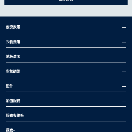
空氣環境，讓您呼吸更安心。
環保節能高效率
秉持永續理念，伊萊克斯除濕機運用節能技術。這些技術不僅降低
能源消耗，也減少碳足跡與電費支出。讓您在舒適居家的同時，也
廚房家電
為地球盡一份力。
耐用可靠，維護簡便
衣物洗護
伊萊克斯除的家用除濕機以耐用性與安全性為設計優先，搭配友善
介面與簡單維護方式，長期使用也能保持高效除濕效果。無論您是
地板清潔
新手或家庭用戶，都能輕鬆上手。
客戶支援與保固安心保障
空氣調節
伊萊克斯除承諾提供優質客戶服務。所有除濕機皆附完整保固，讓
您使用更安心。如有任何疑問或需要協助，我們的服務團隊隨時為
配件
您服務。
加值服務
服務與維修
探索+