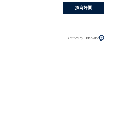
撰寫評價
Verified by Trustvoice