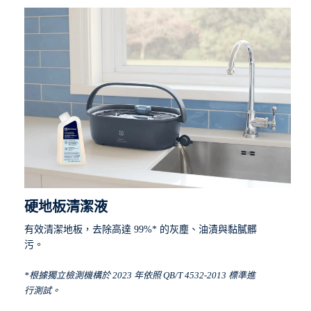
硬地板清潔液
有效清潔地板，去除高達 99%* 的灰塵、油漬與黏膩髒
污。
*根據獨立檢測機構於 2023 年依照 QB/T 4532-2013 標準進
行測試。