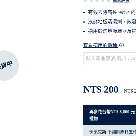
撰寫評論
有效去除高達 99%*
液態地板清潔劑，散
適用於洗地吸塵器及
查看適用的機種
缺貨中
NT$ 200
NT$ 
再多花台幣NT$ 8,800
禮物
伊萊克斯 不鏽鋼鍋具五