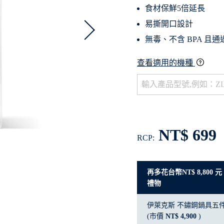
食材保鮮5倍延長
易撕開口設計
無毒、不含 BPA 且
查看適用的機種
NT$ 699
RCP:
再多花台幣NT$ 8,800
禮物
伊萊克斯 不鏽鋼鍋具五
(市價
NT$ 4,900
)