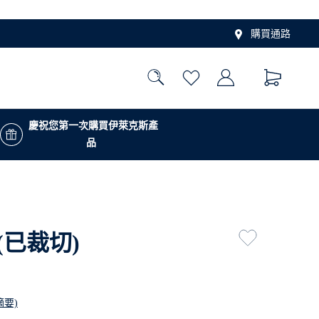
購買通路
慶祝您第一次購買伊萊克斯產
品
(已裁切)
摘要)