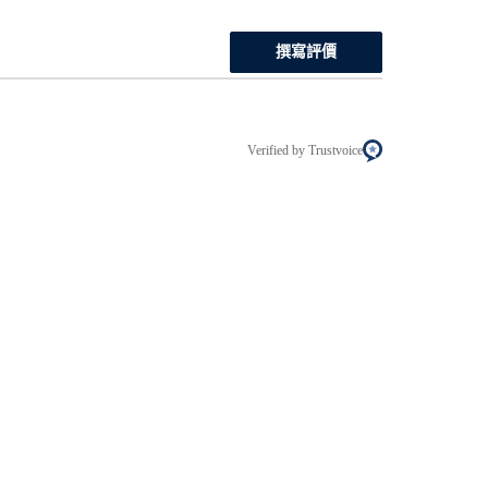
撰寫評價
Verified by Trustvoice