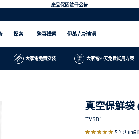
產品保固註冊公告
修
探索+
驚喜禮遇
伊萊克斯會員
大家電免費安裝
大家電90天免費試用方案
真空保鮮袋 
EVSB1
5.0
(1 評論