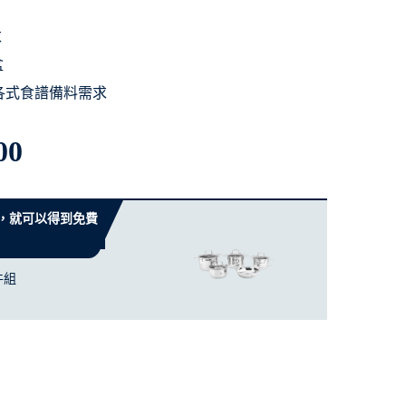
求
盆
各式食譜備料需求
00
 元，就可以得到免費
件組