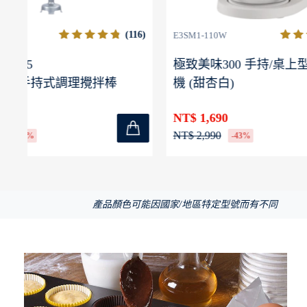
116)
(11)
E3SM1-110W
E3HM1-11
極致美味300 手持/桌上型兩用攪拌
極致美味
機 (甜杏白)
NT$ 1,0
NT$ 1,690
NT$ 1,99
NT$ 2,990
-43%
產品顏色可能因國家/地區特定型號而有不同