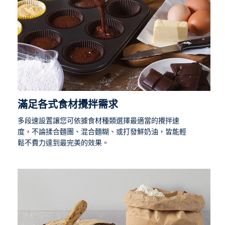
滿足各式食材攪拌需求
多段速設置讓您可依據食材種類選擇最適當的攪拌速
度，不論揉合麵團、混合麵糊、或打發鮮奶油，皆能輕
鬆不費力達到最完美的效果。