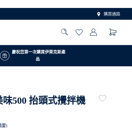
購買通路
慶祝您第一次購買伊萊克斯產
品
美味500 抬頭式攪拌機
摘要)