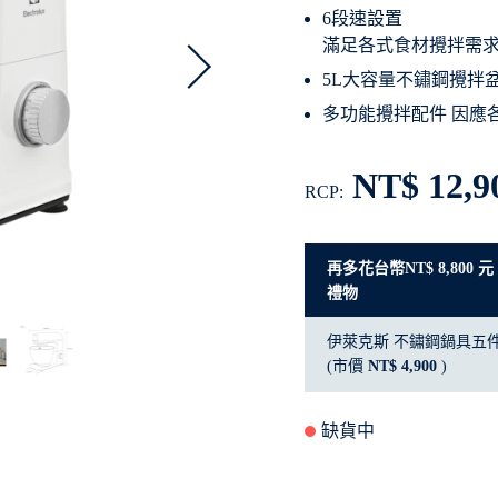
6段速設置
滿足各式食材攪拌需
5L大容量不鏽鋼攪拌
多功能攪拌配件 因應
NT$ 12,9
RCP:
再多花台幣NT$ 8,800
禮物
伊萊克斯 不鏽鋼鍋具五
(市價
NT$ 4,900
)
缺貨中