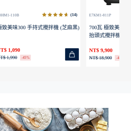
(14)
E7KM1-811P
E5
 (芝麻黑)
700瓦 極致美味700
25
抬頭式攪拌機
NT$ 9,900
N
NT$ 18,900
NT
-48%