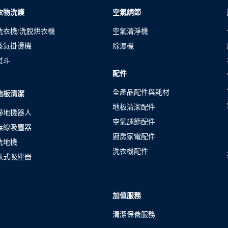
衣物洗護
空氣調節
洗衣機/洗脫烘衣機
空氣清淨機
蒸氣掛燙機
除濕機
熨斗
配件
全產品配件與耗材
地板清潔
地板清潔配件
掃地機器人
空氣調節配件
無線吸塵器
廚房家電配件
洗地機
洗衣機配件
臥式吸塵器
加值服務
清潔保養服務