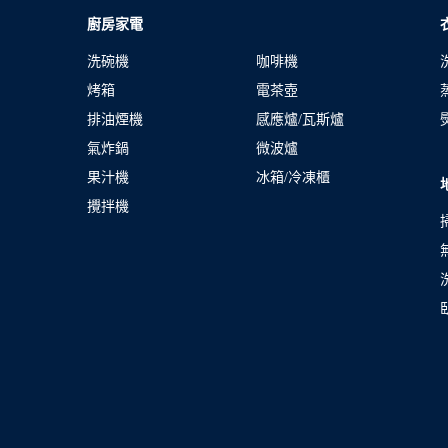
廚房家電
洗碗機
咖啡機
烤箱
電茶壺
排油煙機
感應爐/瓦斯爐
氣炸鍋
微波爐
果汁機
冰箱/冷凍櫃
攪拌機