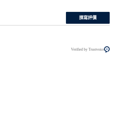
撰寫評價
Verified by Trustvoice