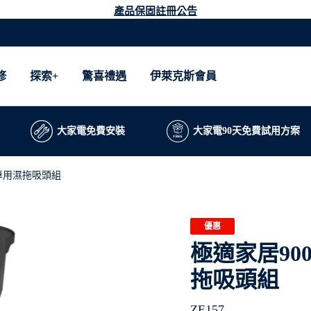
產品保固註冊公告
修
探索+
驚喜禮遇
伊萊克斯會員
大家電免費安裝
大家電90天免費試用方案
專用濕拖吸頭組
優惠
極適家居9
拖吸頭組
ZE157