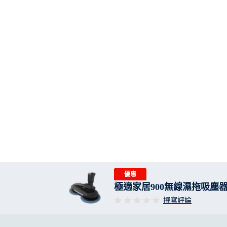
優惠
極適家居900無線濕拖吸塵
撰寫評論