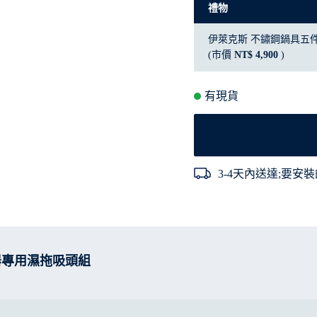
禮物
伊萊克斯 不鏽鋼鍋具五
(市價
NT$ 4,900
)
有現貨
3-4天內送達;要安裝
器專用濕拖吸頭組