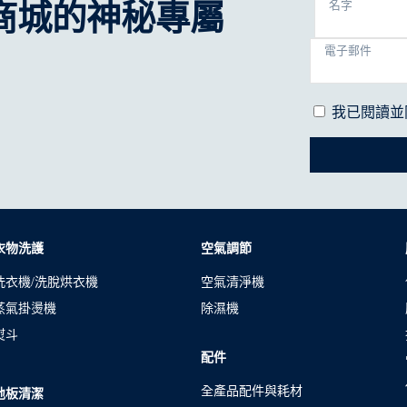
商城的神秘專屬
名字
電子郵件
我已閱讀並
衣物洗護
空氣調節
洗衣機/洗脫烘衣機
空氣清淨機
蒸氣掛燙機
除濕機
熨斗
配件
全產品配件與耗材
地板清潔