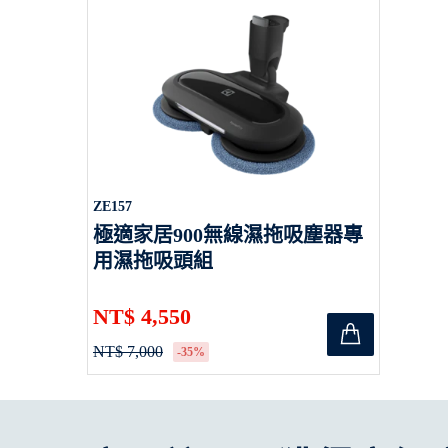
ZE157
極適家居900無線濕拖吸塵器專
用濕拖吸頭組
NT$ 4,550
NT$ 7,000
-35%