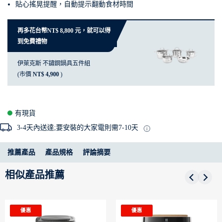
貼心搖晃提醒，自動提示翻動食材時間
再多花台幣NT$ 8,800 元，就可以得
到免費禮物
伊萊克斯 不鏽鋼鍋具五件組
(市價
NT$ 4,900
)
有現貨
3-4天內送達;要安裝的大家電則需7-10天
推薦產品
產品規格
評論摘要
相似產品推薦
優惠
優惠