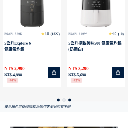
4.8
4.9
6AF1-520K
(1527)
E5AF1-610W
(10)
E
5公升Explore 6
5公升極致美味500 健康氣炸鍋
健康氣炸鍋
(奶霜白)
NT$ 2,990
NT$ 3,290
T$ 4,990
NT$ 5,690
N
-40%
-42%
產品顏色可能因國家/地區特定型號而有不同