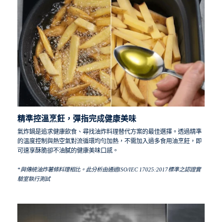
精準控溫烹飪，彈指完成健康美味
氣炸鍋是追求健康飲食、尋找油炸料理替代方案的最佳選擇。透過精準
的溫度控制與熱空氣對流循環均勻加熱，不需加入過多食用油烹飪，即
可速享酥脆卻不油膩的健康美味口感。
*與傳統油炸薯條料理相比。此分析由通過ISO/IEC 17025:2017標準之認證實
驗室執行測試