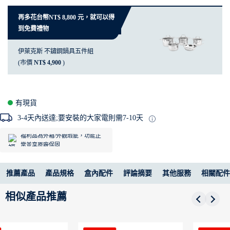
再多花台幣NT$ 8,800 元，就可以得
到免費禮物
伊萊克斯 不鏽鋼鍋具五件組
(市價
NT$ 4,900
)
有現貨
3-4天內送達;要安裝的大家電則需7-10天
福利品為外箱/外觀瑕疵，功能正
常並享原廠保固
推薦產品
產品規格
盒內配件
評論摘要
其他服務
相關配件
相似產品推薦