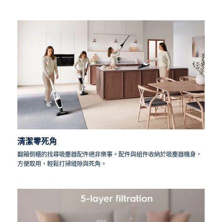
清潔零死角
翻箱倒櫃的找尋吸塵器配件絕非樂事。配件與組件收納於吸塵器機身，
方便取用，輕鬆打掃縫隙與死角。