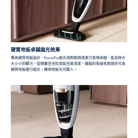
硬質地板卓越拋光效果
專為硬質地板設計，PowerPro拋光滾刷吸頭清潔力表現卓越，能去除大
大小小的髒污，從微塵至米粒皆能完美清潔。蓬鬆的長絨毛吸頭亦可為
硬質地板進行拋光，確保地板光可鑑人。