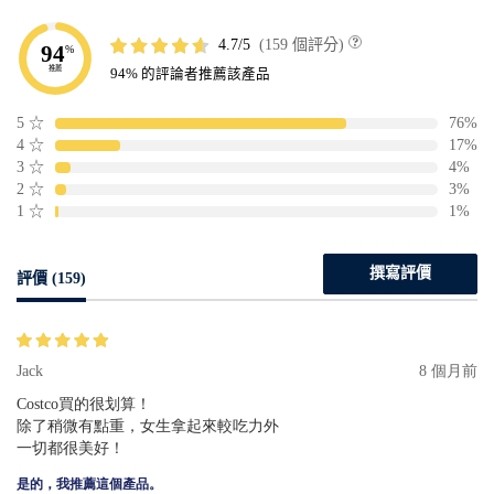
4.7
159 個評分
94
%
推薦
94% 的評論者推薦該產品
5
☆
76%
4
☆
17%
3
☆
4%
2
☆
3%
1
☆
1%
撰寫評價
評價 (159)
Jack
8 個月前
Costco買的很划算！
除了稍微有點重，女生拿起來較吃力外
一切都很美好！
是的，我推薦這個產品。