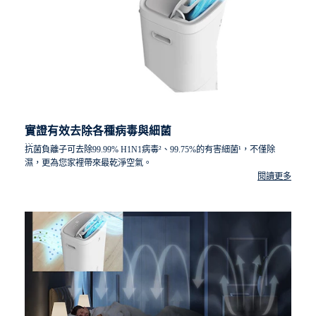
實證有效去除各種病毒與細菌
抗菌負離子可去除99.99% H1N1病毒²、99.75%的有害細菌¹，不僅除
濕，更為您家裡帶來最乾淨空氣。
閱讀更多
¹經Guangdong detection center of microbiology測試大腸桿菌去除率達90.8%、
克雷伯氏肺炎菌去除率達87.27%、表皮葡萄球菌去除率達99.75%，報告編
號： 2021FM11867R01E、2020FM35159R03Ea
²經Guangdong detection center of microbiology測試H1N1病毒去除率，報告編
號：2021FM11867R02E