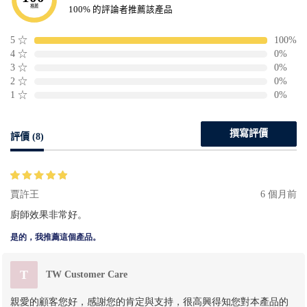
推薦
100% 的評論者推薦該產品
5
☆
100%
4
☆
0%
3
☆
0%
2
☆
0%
1
☆
0%
撰寫評價
評價 (8)
賈許王
6 個月前
廚師效果非常好。
是的，我推薦這個產品。
T
TW Customer Care
親愛的顧客您好，感謝您的肯定與支持，很高興得知您對本產品的