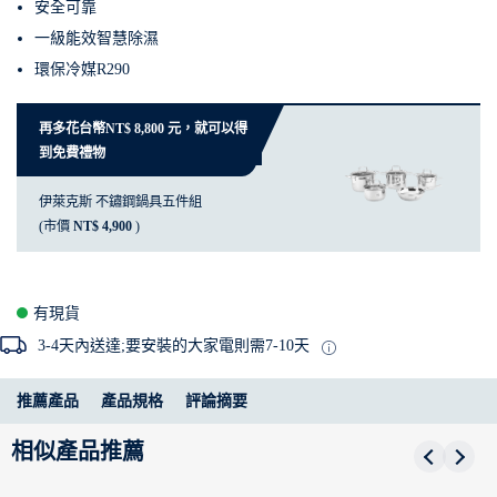
安全可靠
一級能效智慧除濕
環保冷媒R290
再多花台幣NT$ 8,800 元，就可以得
到免費禮物
伊萊克斯 不鏽鋼鍋具五件組
(市價
NT$ 4,900
)
有現貨
3-4天內送達;要安裝的大家電則需7-10天
推薦產品
產品規格
評論摘要
相似產品推薦