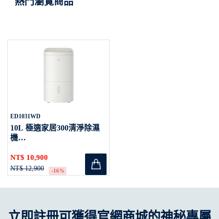
熱門瀏覽商品
ED1031WD
10L 極適家居300清淨除濕
機
除濕適用空間13坪 (晨曦白)
NT$ 10,900
NT$ 12,900
-16%
立即註冊可獲得官網商城的神秘專屬