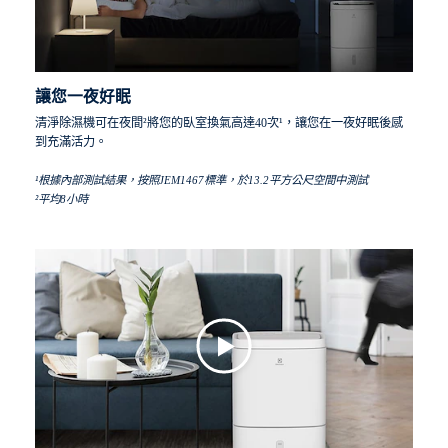
讓您一夜好眠
清淨除濕機可在夜間²將您的臥室換氣高達40次¹，讓您在一夜好眠後感
到充滿活力。
¹根據內部測試結果，按照JEM1467標準，於13.2平方公尺空間中測試
²平均8小時