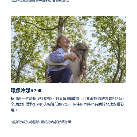
¹新制除濕能源效率一級對比五級的產品
環保冷媒R290
採用新一代環保冷媒R290，對臭氧層0破壞，且相較於傳統冷媒R134a，
全球暖化潛勢(GWP)大幅降低99.8%¹，在使用同時也有助於地球永續發
展。
¹根據冷媒法規附錄2資訊的內部計算結果