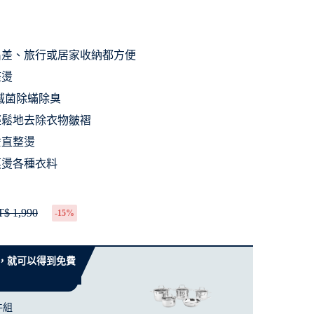
出差、旅行或居家收納都方便
整燙
，滅菌除蟎除臭
輕鬆地去除衣物皺褶
垂直整燙
蒸燙各種衣料
$ 1,990
-15%
 元，就可以得到免費
件組