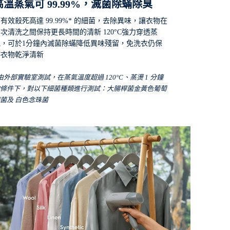
高溫蒸氣可 99.99%，滅菌除蟎除臭
有效殺死高達 99.99%* 的細菌，去除異味，讓衣物在
次清洗之間保持更長時間的清新 120°C強力穿透蒸
氣，可於1分鐘內滅菌除蟎降低異味殘留，免洗衣仍保
持衣物乾淨清新
由外部實驗室測試，在蒸氣溫度超過 120°C、蒸燙 1 分鐘
條件下，對以下細菌種類進行測試：大腸桿菌金黃色葡萄
菌及 白色念珠菌