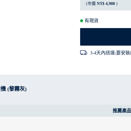
(市價
NT$ 4,900
)
有現貨
3-4天內送達;要安裝
機 (黎霧灰)
推薦產