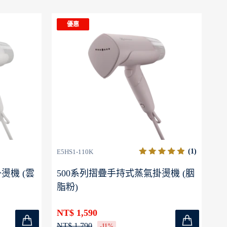
優惠
(1)
E5HS1-110K
E5
燙機 (雲
500系列摺疊手持式蒸氣掛燙機 (胭
1
脂粉)
掛
NT$ 1,590
NT
NT$ 1,790
NT
-11%