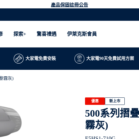
產品保固註冊公告
修
探索+
驚喜禮遇
伊萊克斯會員
大家電免費安裝
大家電90天免費試用方案
黎霧灰)
優惠
新上市
500系列摺
霧灰)
E5HS1-710G