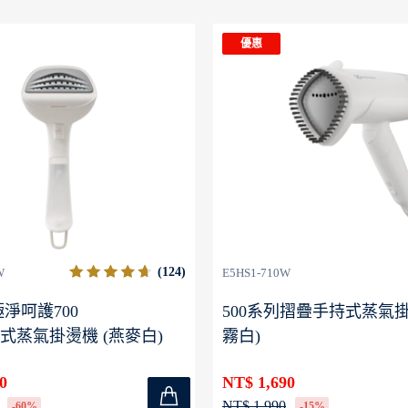
優惠
(124)
W
E5HS1-710W
 極淨呵護700
500系列摺疊手持式蒸氣掛
式蒸氣掛燙機 (燕麥白)
霧白)
0
NT$ 1,690
NT$ 1,990
-60%
-15%