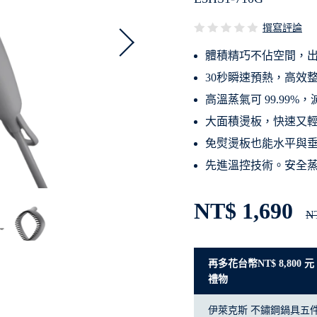
撰寫評論
體積精巧不佔空間，
30秒瞬速預熱，高效
高溫蒸氣可 99.99%
大面積燙板，快速又
免熨燙板也能水平與
先進溫控技術。安全
NT$ 1,690
NT
再多花台幣NT$ 8,800
禮物
伊萊克斯 不鏽鋼鍋具五