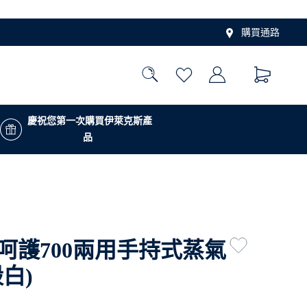
購買通路
慶祝您第一次購買伊萊克斯產
品
極淨呵護700兩用手持式蒸氣
白)