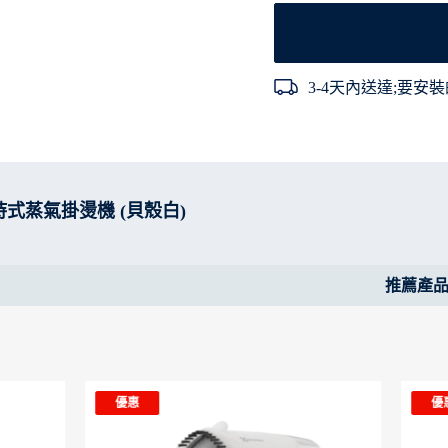
3-4天內送達;要安裝
手持式蒸氣掛燙機 (貝殼白)
推薦產
優惠