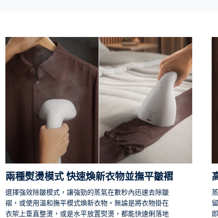
兩種熨燙模式 快速煥新衣物並撫平皺褶
選擇強效除皺模式，讓強勁的蒸氣在數秒內迅速去除皺
蒸
褶，或使用溫和撫平模式煥新衣物。無論是將衣物掛在
衣架上垂直整燙，或是水平放置熨燙，都能快速俐落地