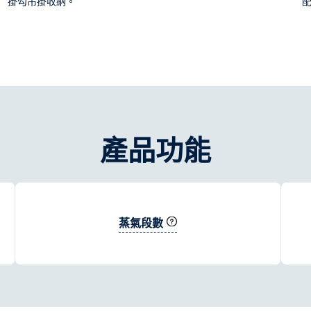
掛勾吊掛收納。
產品功能
蒸氣段數