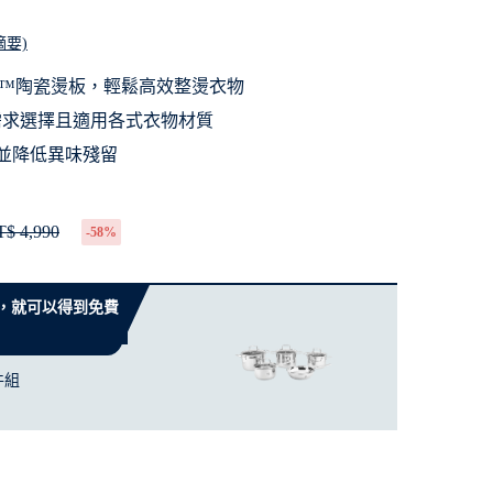
摘要)
UM™陶瓷燙板，輕鬆高效整燙衣物
需求選擇且適用各式衣物材質
菌*並降低異味殘留
$ 4,990
-58%
 元，就可以得到免費
件組