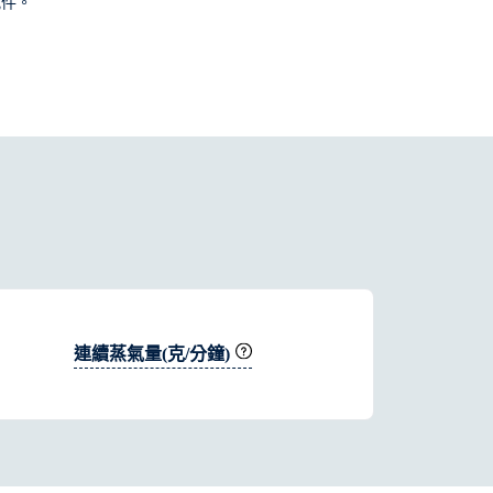
配件。
連續蒸氣量(克/分鐘)