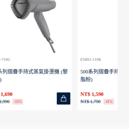
(1)
E5HS1-110K
E5
燙機 (黎
500系列摺疊手持式蒸氣掛燙機 (胭
1
脂粉)
掛
NT$ 1,590
NT
NT$ 1,790
NT
-11%