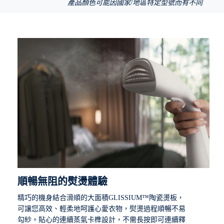
產品顏色可能因國家/地區特定型號而有不同
順暢無阻的熨燙體驗
精巧的機身結合滑順的大面積GLISSIUM™陶瓷燙板，
可讓您高效、輕柔地呵護心愛衣物，熨燙過程順暢不易
勾紗。貼心的連續蒸氣卡榫設計，不需長按即可連續釋