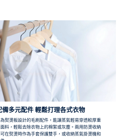
更長時間的清新。
產品經SGS檢測機構測試，進行一分鐘蒸氣熨燙可去除
9.99%大腸桿菌、金黃色葡萄球菌和白色念珠菌
配備多元配件 輕鬆打理各式衣物
專為熨燙板設計的毛刷配件，能讓蒸氣輕易穿透較厚重
的面料，輕鬆去除衣物上的棉絮或灰塵。兩用防燙收納
袋可在熨燙時作為手套保護雙手，或收納蒸氣掛燙機和