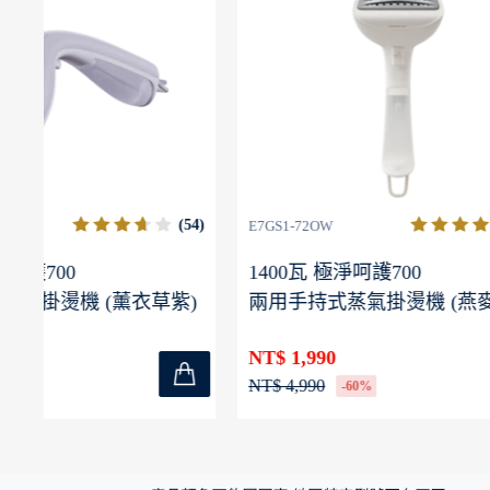
(54)
(124)
E7GS1-72OW
E5HS1-710
1400瓦 極淨呵護700
500系
)
兩用手持式蒸氣掛燙機 (燕麥白)
霧白)
NT$ 1,990
NT$ 1,69
NT$ 4,990
NT$ 1,990
-60%