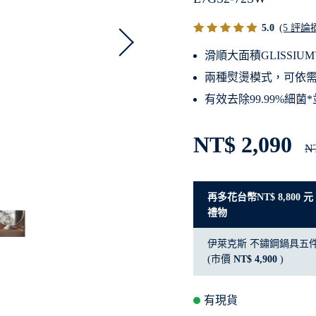
5.0
(5 評論
滑順大面積GLISSI
兩種熨燙模式，可依
有效去除99.99%細
NT$ 2,090
NT
再多花台幣NT$ 8,800
禮物
伊萊克斯 不鏽鋼鍋具五
(市價
NT$ 4,900
)
有現貨