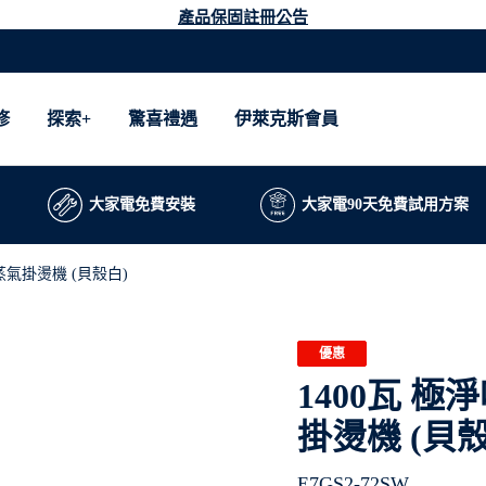
產品保固註冊公告
修
探索+
驚喜禮遇
伊萊克斯會員
大家電免費安裝
大家電90天免費試用方案
蒸氣掛燙機 (貝殼白)
優惠
1400瓦 
掛燙機 (貝殼
E7GS2-72SW