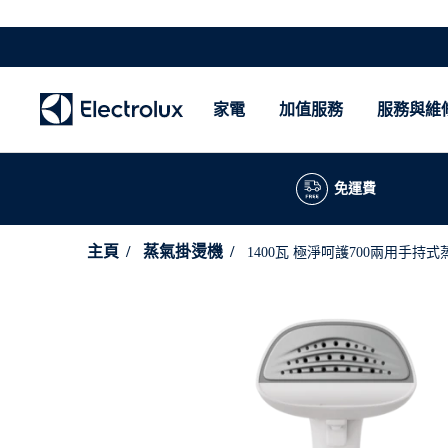
家電
加值服務
服務與維
免運費
主頁
蒸氣掛燙機
1400瓦 極淨呵護700兩用手持式