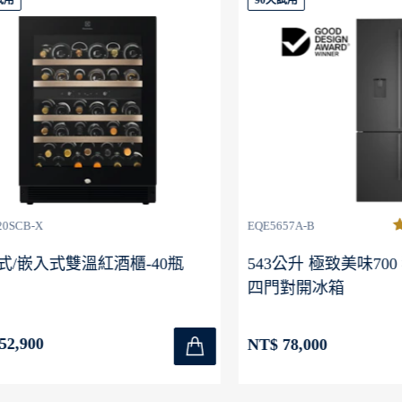
90天試用
-X
EQE5657A-B
嵌入式雙溫紅酒櫃-40瓶
543公升 極致美味700 
四門對開冰箱
00
NT$ 78,000