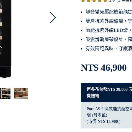
5.0
(3 評論
靜音變頻壓縮機節能提
雙層抗紫外線玻璃，
節能抗紫外線LED燈
吸震滑軌層架設計，
有效隔絕異味，守護
NT$ 46,900
再多花台幣NT$ 38,80
費禮物
Pure A9.2 高效能抗
間 (丹寧藍)
(市價
NT$ 15,900
)