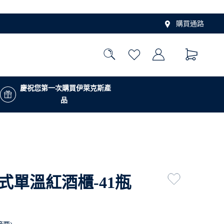
購買通路
慶祝您第一次購買伊萊克斯產
品
式單溫紅酒櫃-41瓶