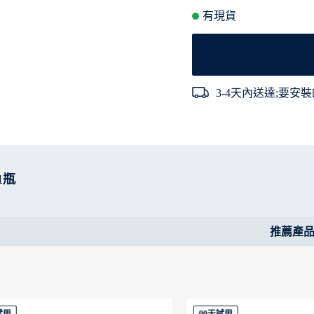
有現貨
3-4天內送達;要安裝
1瓶
推薦產