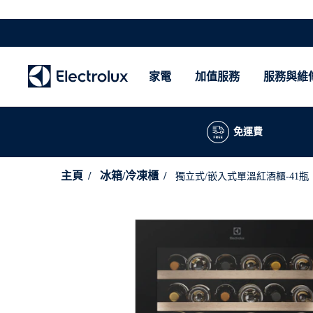
家電
加值服務
服務與維
免運費
主頁
冰箱/冷凍櫃
獨立式/嵌入式單溫紅酒櫃-41瓶