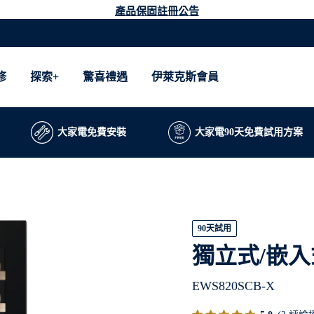
產品保固註冊公告
修
探索+
驚喜禮遇
伊萊克斯會員
大家電免費安裝
大家電90天免費試用方案
90天試用
獨立式/嵌入
EWS820SCB-X