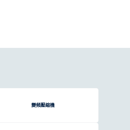
變頻壓縮機