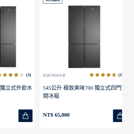
90天試用
9
(3)
(10)
EQE5600A-B
LN
獨立式外飲水
545公升 極致美味700 獨立式四門對
8
開冰箱
NT
NT$ 65,000