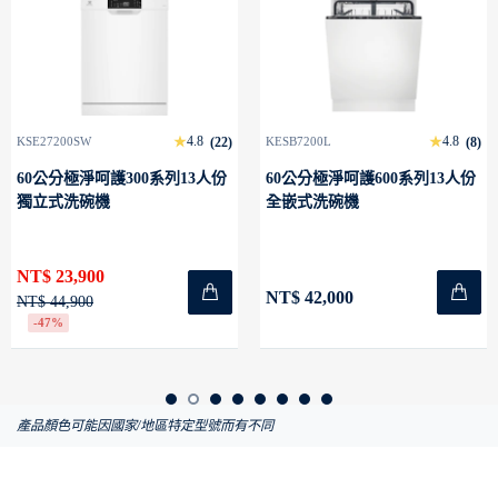
4.8
4.8
SW
(22)
KESB7200L
(8)
KEE47200
淨呵護300系列13人份
60公分極淨呵護600系列13人份
60公分極
碗機
全嵌式洗碗機
全嵌式洗
900
NT$ 36,
NT$ 42,000
00
NT$ 47,9
-23%
產品顏色可能因國家/地區特定型號而有不同