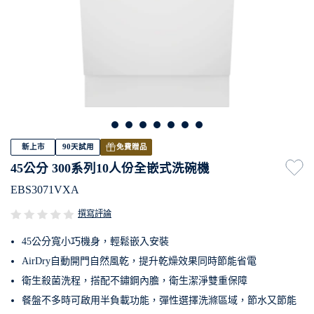
新上市
90天試用
免費贈品
45公分 300系列10人份全嵌式洗碗機
EBS3071VXA
撰寫評論
45公分寬小巧機身，輕鬆嵌入安裝
AirDry自動開門自然風乾，提升乾燥效果同時節能省電
衛生殺菌洗程，搭配不鏽鋼內膽，衛生潔淨雙重保障
餐盤不多時可啟用半負載功能，彈性選擇洗滌區域，節水又節能