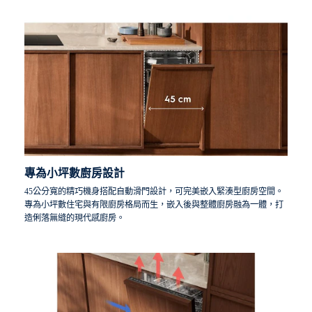
專為小坪數廚房設計
45公分寬的精巧機身搭配自動滑門設計，可完美嵌入緊湊型廚房空間。
專為小坪數住宅與有限廚房格局而生，嵌入後與整體廚房融為一體，打
造俐落無縫的現代感廚房。