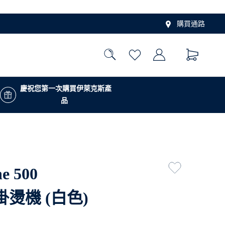
購買通路
慶祝您第一次購買伊萊克斯產
品
e 500
燙機 (白色)