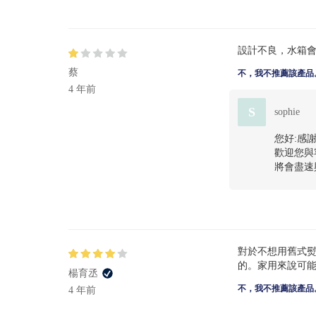
設計不良，水箱
蔡
不，我不推薦該產品
4 年前
S
sophie
您好:感
歡迎您與客服
將會盡速
對於不想用舊式
的。家用來說可
楊育丞
不，我不推薦該產品
4 年前