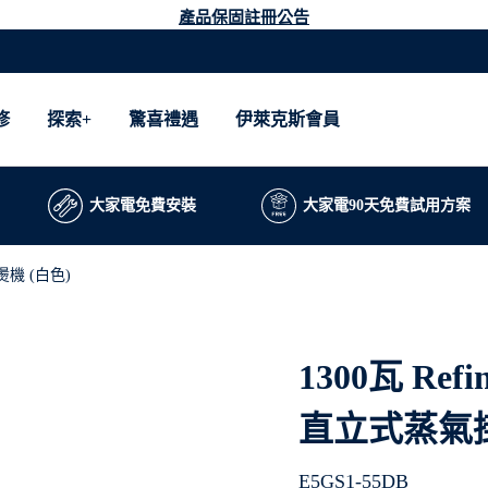
產品保固註冊公告
修
探索+
驚喜禮遇
伊萊克斯會員
大家電免費安裝
大家電90天免費試用方案
掛燙機 (白色)
1300瓦 Refin
直立式蒸氣掛
E5GS1-55DB