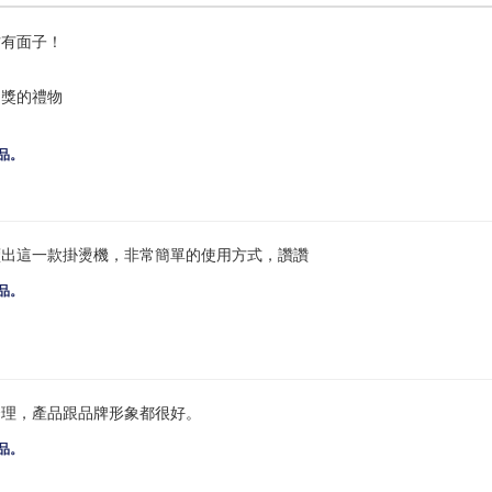
方有面子！
抽獎的禮物
品。
續出這一款掛燙機，非常簡單的使用方式，讚讚
品。
合理，產品跟品牌形象都很好。
品。