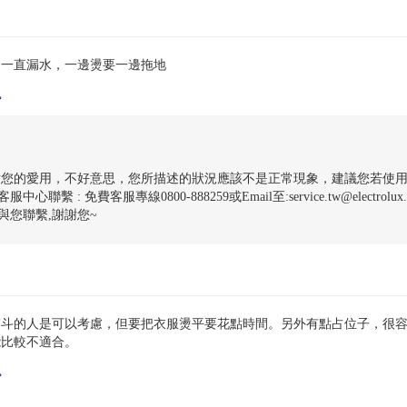
會一直漏水，一邊燙要一邊拖地
。
謝您的愛用，不好意思，您所描述的狀況應該不是正常現象，建議您若使
中心聯繫 : 免費客服專線0800-888259或Email至:service.tw@electrolu
與您聯繫,謝謝您~
熨斗的人是可以考慮，但要把衣服燙平要花點時間。另外有點占位子，很
能比較不適合。
。