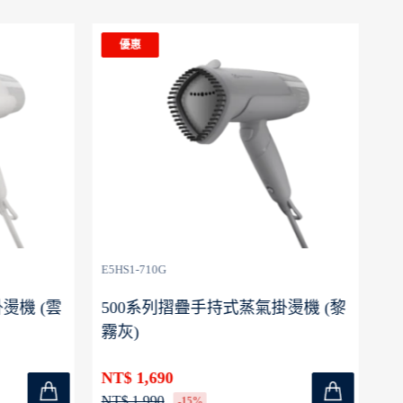
優惠
E5HS1-710G
E5
燙機 (雲
500系列摺疊手持式蒸氣掛燙機 (黎
5
霧灰)
脂
NT$ 1,690
NT
NT$ 1,990
NT
-15%