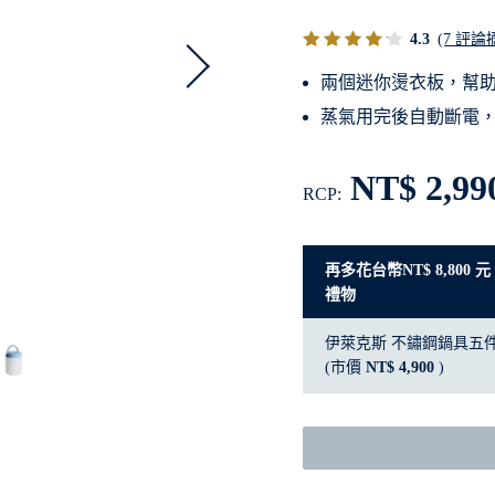
4.3
(7 評論
兩個迷你燙衣板，幫
蒸氣用完後自動斷電，
NT$ 2,99
RCP:
再多花台幣NT$ 8,800
禮物
伊萊克斯 不鏽鋼鍋具五
(市價
NT$ 4,900
)