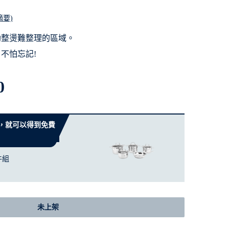
摘要)
助整燙難整理的區域。
不怕忘記!
0
 元，就可以得到免費
件組
未上架