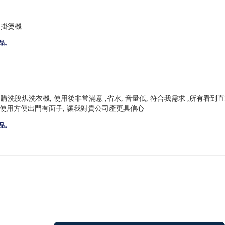
的掛燙機
品。
洗脫烘洗衣機, 使用後非常滿意 ,省水, 音量低, 符合我需求 ,所有看到直
, 使用方便出門有面子, 讓我對貴公司產更具信心
品。