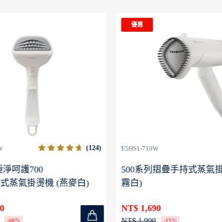
優惠
(124)
W
E5HS1-710W
 極淨呵護700
500系列摺疊手持式蒸氣掛
式蒸氣掛燙機 (燕麥白)
霧白)
0
NT$ 1,690
NT$ 1,990
-60%
-15%