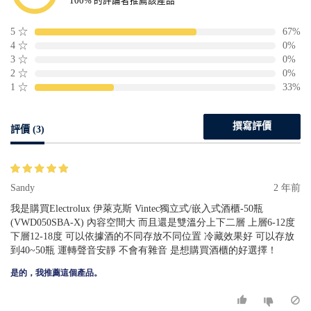
100% 的評論者推薦該產品
5
☆
67%
4
☆
0%
3
☆
0%
2
☆
0%
1
☆
33%
撰寫評價
評價 (3)
Sandy
2 年前
我是購買Electrolux 伊萊克斯 Vintec獨立式/嵌入式酒櫃-50瓶
(VWD050SBA-X) 內容空間大 而且還是雙溫分上下二層 上層6-12度
下層12-18度 可以依據酒的不同存放不同位置 冷藏效果好 可以存放
到40~50瓶 運轉聲音安靜 不會有雜音 是想購買酒櫃的好選擇！
是的，我推薦這個產品。