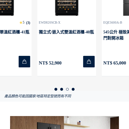
4.8
EQE5600A-B
(10)
EBM3402L-W
紅酒櫃-40瓶
545公升 極致美味700 獨立式四
346公升 700 A
門對開冰箱
箱
NT$ 65,000
NT$ 26,900
產品顏色可能因國家/地區特定型號而有不同