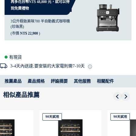
再多花台幣NT$ 48,800 元，就可以得
到免費禮物
3公升極致美味700 半自動義式咖啡機
(珍珠黑)
(市價
NT$ 22,900
)
有現貨
3-4天內送達;要安裝的大家電則需7-10天
推薦產品
產品規格
評論摘要
其他服務
相關配件
相似產品推薦
90天試用
新上市