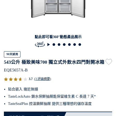
點此即可看360°動態產品展示
90天試用
543公升 極致美味700 獨立式外飲水四門對開冰箱
EQE5657A-B
3.7
(3 評論摘要)
貼合嵌入 幾近無縫
TasteLockAuto 鎖水保鮮抽屜能保留維生素 C 長達 7 天*
TasteSealPlus 控溫鎖鮮抽屜 提供三種理想的儲存溫度