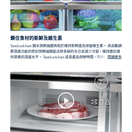
鎖住食材的新鮮及維生素
TasteLockAuto 鎖水保鮮抽屜有助於維持新鮮度及保留維生素。 具自動調
節濕度功能的密封保鮮抽屜能去除多餘的水分並減少冷凝，維持適合儲
存蔬果的濕度水平。 TasteLockAuto 延長產品保鮮時間，同時保留藍莓中
閱讀更多
的維生素 C 含量長達 7 天*。
*由 SGS 泰國實驗室針對儲存於 TasteLockAuto 鎖水保鮮抽屜中7
天的藍莓測試其維生素 C 的保留狀況。測試型號為 EQE5657BA