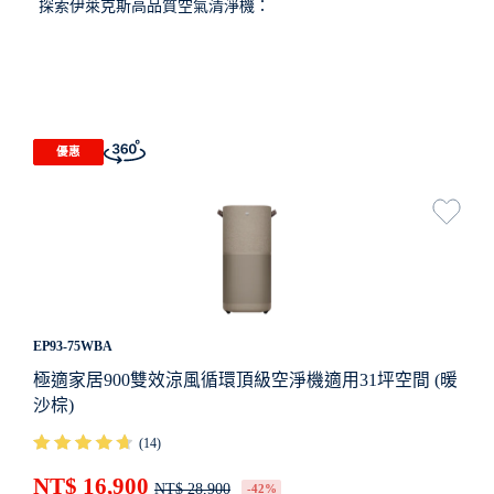
探索伊萊克斯高品質空氣清淨機：
優惠
EP93-75WBA
極適家居900雙效涼風循環頂級空淨機適用31坪空間 (暖
沙棕)
(14)
NT$ 16,900
NT$ 28,900
-42%