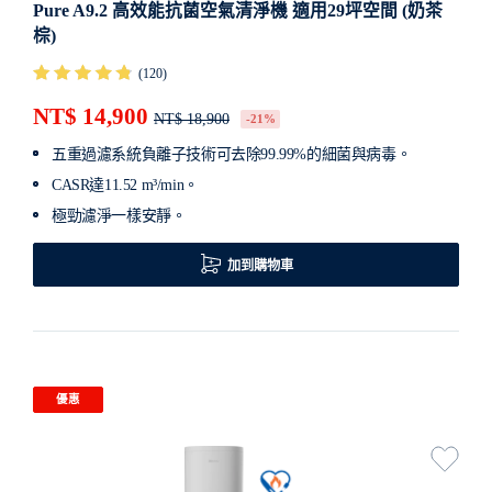
Pure A9.2 高效能抗菌空氣清淨機 適用29坪空間 (奶茶
棕)
(120)
NT$ 14,900
NT$ 18,900
-21%
五重過濾系統負離子技術可去除99.99%的細菌與病毒。
CASR達11.52 m³/min。
極勁濾淨一樣安靜。
加到購物車
優惠