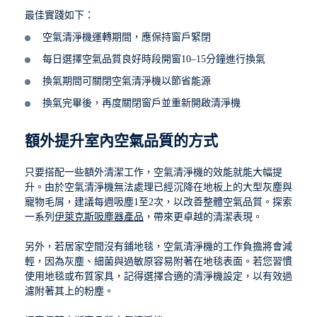
最佳實踐如下：
空氣清淨機運轉期間，應保持窗戶緊閉
每日選擇空氣品質良好時段開窗10–15分鐘進行換氣
換氣期間可關閉空氣清淨機以節省能源
換氣完畢後，再度關閉窗戶並重新開啟清淨機
額外提升室內空氣品質的方式
只要搭配一些額外清潔工作，空氣清淨機的效能就能大幅提
升。由於空氣清淨機無法處理已經沉降在地板上的大型灰塵與
寵物毛屑，建議每週吸塵1至2次，以改善整體空氣品質。探索
一系列
伊萊克斯吸塵器產品
，帶來更卓越的清潔表現。
另外，若居家空間沒有鋪地毯，空氣清淨機的工作負擔將會減
輕，因為灰塵、細菌與過敏原容易附著在地毯表面。若您習慣
使用地毯或布質家具，記得選擇合適的清淨機設定，以有效過
濾附著其上的粉塵。