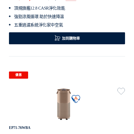
頂規旗艦12.8 CASR淨化效能
強勁涼風循環 助於快速降溫
五重過濾系統淨化家中空氣
加到購物車
優惠
EP71-76WBA