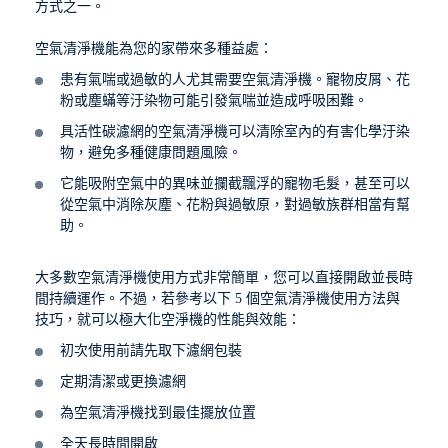
方式之一。
空氣清淨機能為您的家帶來多種益處：
患有氣喘或過敏的人尤其需要空氣清淨機。寵物皮屑、花
粉或塵蟎等汙染物可能引發氣喘並造成呼吸困難。
具活性碳濾網的空氣清淨機可以清除室內的有害化學汙染
物，避免多種健康問題風險。
它能吸附空氣中的異味並攔截飄浮的寵物毛髮，甚至可以
從空氣中消除灰塵、花粉與過敏原，對過敏族群相當有幫
助。
大多數空氣清淨機使用方式非常簡單，您可以直接開啟並長時
間持續運作。不過，若參考以下 5 個空氣清淨機使用方法與
技巧，就可以極大化空淨機的性能與效能：
初次使用前請先取下濾網包裝
定期清潔或更換濾網
為空氣清淨機找到最佳擺放位置
全天長時間開啟