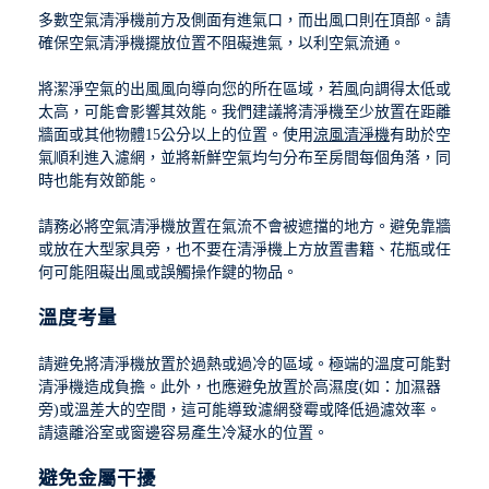
多數空氣清淨機前方及側面有進氣口，而出風口則在頂部。請
確保空氣清淨機擺放位置不阻礙進氣，以利空氣流通。
將潔淨空氣的出風風向導向您的所在區域，若風向調得太低或
太高，可能會影響其效能。我們建議將清淨機至少放置在距離
牆面或其他物體15公分以上的位置。使用
涼風清淨機
有助於空
氣順利進入濾網，並將新鮮空氣均勻分布至房間每個角落，同
時也能有效節能。
請務必將空氣清淨機放置在氣流不會被遮擋的地方。避免靠牆
或放在大型家具旁，也不要在清淨機上方放置書籍、花瓶或任
何可能阻礙出風或誤觸操作鍵的物品。
溫度考量
請避免將清淨機放置於過熱或過冷的區域。極端的溫度可能對
清淨機造成負擔。此外，也應避免放置於高濕度(如：加濕器
旁)或溫差大的空間，這可能導致濾網發霉或降低過濾效率。
請遠離浴室或窗邊容易產生冷凝水的位置。
避免金屬干擾