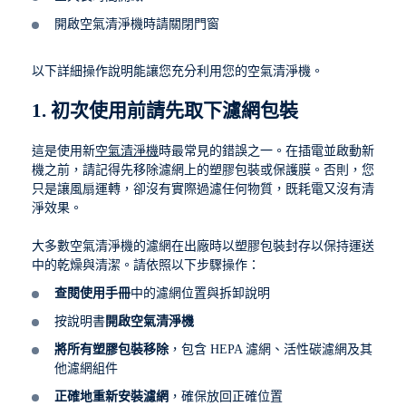
開啟空氣清淨機時請關閉門窗
以下詳細操作說明能讓您充分利用您的空氣清淨機。
1. 初次使用前請先取下濾網包裝
這是使用新
空氣清淨機
時最常見的錯誤之一。在插電並啟動新
機之前，請記得先移除濾網上的塑膠包裝或保護膜。否則，您
只是讓風扇運轉，卻沒有實際過濾任何物質，既耗電又沒有清
淨效果。
大多數空氣清淨機的濾網在出廠時以塑膠包裝封存以保持運送
中的乾燥與清潔。請依照以下步驟操作：
查閱使用手冊
中的濾網位置與拆卸說明
按說明書
開啟空氣清淨機
將所有塑膠包裝移除
，包含 HEPA 濾網、活性碳濾網及其
他濾網組件
正確地重新安裝濾網
，確保放回正確位置