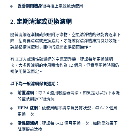
妥善關閉機身
後再接上電源啟動使用
2. 定期清潔或更換濾網
隨著濾網逐漸攔截與吸附汙染物，空氣清淨機的效能會逐漸下
降。您需要清潔或更換濾網，才能確保清淨機維持良好效能。
請嚴格按照使用手冊中的濾網更換指南操作。
有 HEPA 或活性碳濾網的空氣清淨機，建議每年更換濾網一
次。大多數濾網的使用壽命約為 12 個月，但實際更換時間仍
視使用情況而定。
以下為一般濾網保養週期：
前置濾網：
每 2-4 週用吸塵器清潔，如果是可以拆下水洗
的型號則拆下後清洗
HEPA 濾網：
依使用頻率與空氣品質狀況，每 6-12 個月
更換一次
活性碳濾網：
建議每 6-12 個月更換一次；如除臭效果下
降應提前汰換