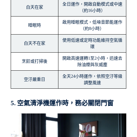
全日運作，開啟自動模式或中速
白天在家
（約16小時）
啟用睡眠模式，低噪音節能運作
睡眠時
（約8小時）
使用低速或定時功能維持空氣循
白天不在家
環
開啟高速運轉1至2小時，迅速去
烹飪或打掃後
除油煙與灰威塵
全天24小時運作，依照空汙等級
空汙嚴重日
調整風速
5. 空氣清淨機運作時，務必關閉門窗