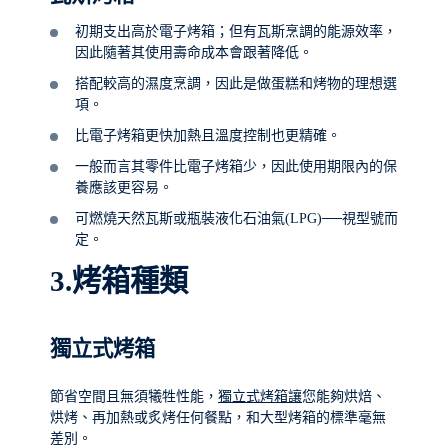
初期支出高於電子烤箱；但有瓦斯烹調的能源效率，
因此隨著其使用壽命成本會跟著降低。
搭配較高的濕度烹調，因此是做蛋糕和烤物的理想選
項。
比電子烤箱更快加熱且溫度控制也更精確。
一般而言其零件比電子烤箱少，因此使用期限內的保
養應該更容易。
可燃燒天然瓦斯或瓶裝液化石油氣(LPG)──視型號而
定。
3.
烤箱種類
獨立式烤箱
節省空間且無須犧牲性能，
獨立式烤箱讓
您能夠烘焙、
烘烤、再加熱或炙烤任何餐點，和大型烤箱的標準毫無
差別。