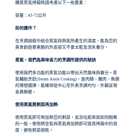
購買蒸氣烤箱時請考慮以下一些要素：
容量：43-72公升
如何運作？
在烹調過程中結合蒸氣與熱氣所產生的濕度，能為您的
美食創造更爽脆的外皮卻又不會太乾及流失養分。
蒸氣，我們為美味省力的烹調所提供的秘訣
使用我們多功能的蒸氣功能以帶出天然風味與養分。蒸
氣輔助烹飪(Steam Assist Cooking)，是肉類、豬肉、魚類
的理想選擇，能確保從中心至外表烹調均勻，外觀呈現
金黃酥脆。
使用蒸氣將剩菜再加熱
使用蒸氣即可再加熱您的剩菜，並且吃起來就如同剛煮
的一般。使用熱空氣與蒸氣再加熱即可提高烤箱中的濕
度，避免剩菜過乾。