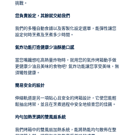
挑戰。
您負責設定，其餘就交給我們
我們的多種自動食譜以及客製化設定選單，能彈性讓您
設定何時烹煮及烹煮多少時間。
氣炸功能打造健康少油酥脆口感
當您嘴饞想吃高熱量炸物時，就用您的氣炸烤箱動手做
更健康少油且美味的食物吧! 氣炸功能讓您享受美味，無
須犧牲健康。
簡易安全的設計
伸縮軌道是另一項貼心且安全的烤箱設計，它使您能輕
鬆抽出烤架，並且在烹煮過程中安全地檢查您的佳餚。
均勻加熱烹調的雙風扇系統
我們烤箱中的雙風扇加熱系統，能將熱能均勻散佈在整