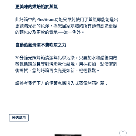
更美味的烘焙始於蒸氣
此烤箱中的PlusSteam功能只單純使用了蒸氣即能創造出
更飽滿光亮的色澤，為您居家烘焙的所有麵包創造更脆
的麵包皮及更軟的質地──無一例外。
自動蒸氣清潔不費吹灰之力
30分鐘光照烤箱清潔無化學污染，只要加水和醋後開啟
蒸氣循環並且等到污垢軟化鬆脫，用抹布加一點清潔劑
後擦拭，您的烤箱再次光亮如新，輕輕鬆鬆。
請參考我們下方的伊萊克斯嵌入式蒸氣烤箱推薦：
90天試用