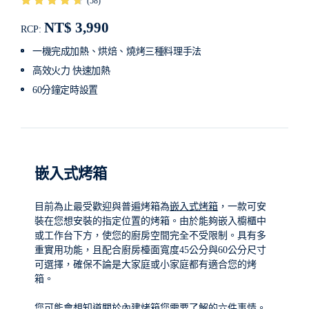
(58)
NT$ 3,990
RCP:
一機完成加熱、烘焙、燒烤三種料理手法
高效火力 快速加熱
60分鐘定時設置
嵌入式烤箱
目前為止最受歡迎與普遍烤箱為
嵌入式烤箱
，一款可安
裝在您想安裝的指定位置的烤箱。由於能夠嵌入櫥櫃中
或工作台下方，使您的廚房空間完全不受限制。具有多
重實用功能，且配合廚房檯面寬度45公分與60公分尺寸
可選擇，確保不論是大家庭或小家庭都有適合您的烤
箱。
您可能會想知道
關於內建烤箱您需要了解的六件事情
。