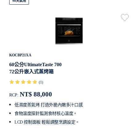
90天試用
KOCBP21XA
60公分UltimateTaste 700
72公升嵌入式蒸烤箱
(1)
NT$ 88,000
RCP:
低濕度蒸氣烤 打造外脆內嫩多汁口感
食物溫度探針監測食材核心溫度。
LCD 控制面板 輕鬆調整烹調設定。