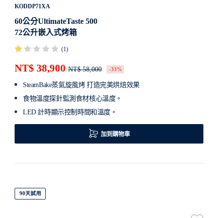
KODDP71XA
60公分UltimateTaste 500
72公升嵌入式烤箱
(1)
NT$ 38,900
NT$ 58,000
-33%
SteamBake蒸氣旋風烤 打造完美烘焙效果
食物溫度探針監測食材核心溫度。
LED 計時顯示控制時間和溫度。
加到購物車
90天試用