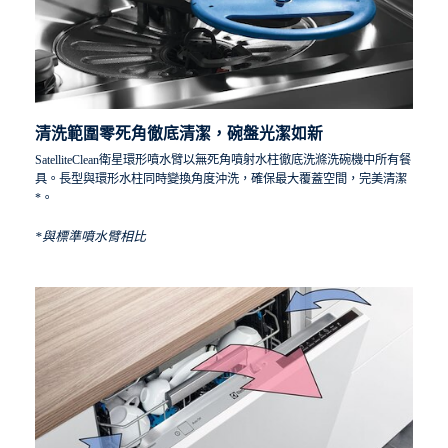
清洗範圍零死角徹底清潔，碗盤光潔如新
SatelliteClean衛星環形噴水臂以無死角噴射水柱徹底洗滌洗碗機中所有餐
具。長型與環形水柱同時變換角度沖洗，確保最大覆蓋空間，完美清潔
*。
*與標準噴水臂相比