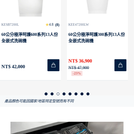
4.9
)
KEE47200LW
KEE47200IW
(12
60公分極淨呵護300系列13人份
60公分極淨呵護300系列13人份
全嵌式洗碗機
半嵌式洗碗機
NT$ 36,900
NT$ 26,900
NT$ 47,900
NT$ 46,900
-23%
-43%
產品顏色可能因國家/地區特定型號而有不同