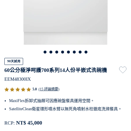
90天試用
60公分極淨呵護700系列14人份半嵌式洗碗機
EEM48300IX
5.0
(15 評論摘要)
MaxiFlex拆卸式抽屜可因應碗盤餐具運用空間。
SatelliteClean衛星環形噴水臂以無死角噴射水柱徹底洗滌餐具。
NT$ 45,000
RCP: