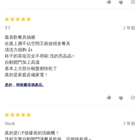
YT
2 年前
最喜歡餐具抽屜
在最上層不佔空間又能放很多餐具
清洗力很夠 👍
杯子的茶垢完全不用刷 洗的亮晶晶✨
自動開門加上高溫
基本上大部分碗盤都快乾了
真的是家庭必備家電！
是的，我推薦這個產品。
Shrek
3 年前
真的是C/P值爆表的洗碗機！
洗程完畢自動開門讓餐具乾燥，這個很有感～