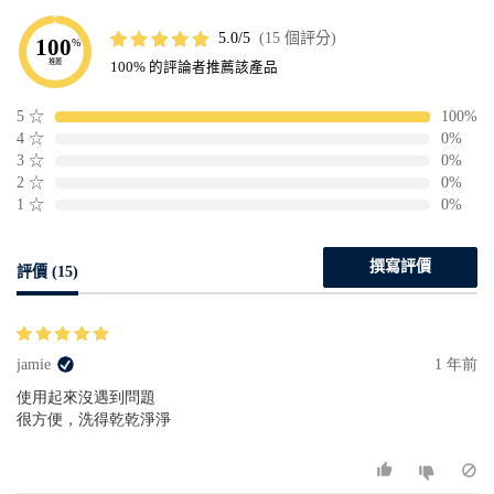
5.0
15 個評分
100
%
推薦
100% 的評論者推薦該產品
5
☆
100%
4
☆
0%
3
☆
0%
2
☆
0%
1
☆
0%
撰寫評價
評價 (15)
jamie
1 年前
使用起來沒遇到問題
很方便，洗得乾乾淨淨